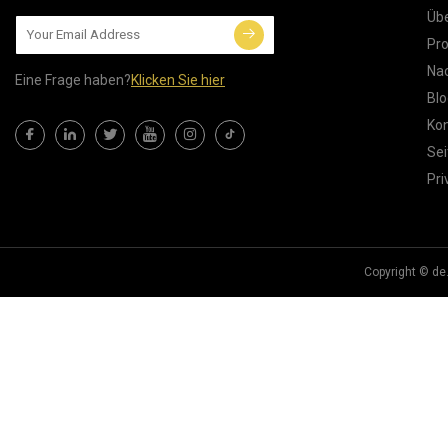
Übe
Pr
Nac
Eine Frage haben?
Klicken Sie hier
Blo
Kon
Sei
Pri
Copyright © de