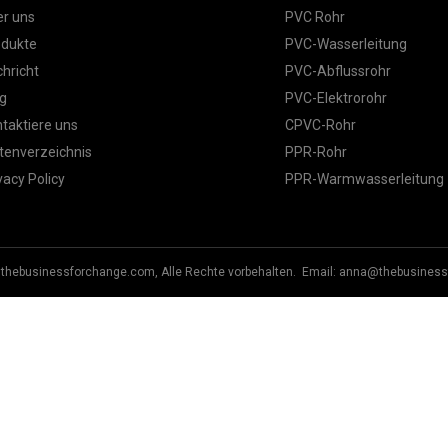
r uns
PVC Rohr
odukte
PVC-Wasserleitung
hricht
PVC-Abflussrohr
g
PVC-Elektrorohr
taktiere uns
CPVC-Rohr
tenverzeichnis
PPR-Rohr
vacy Policy
PPR-Warmwasserleitung
.thebusinessforchange.com, Alle Rechte vorbehalten. Email:
anna@thebusiness