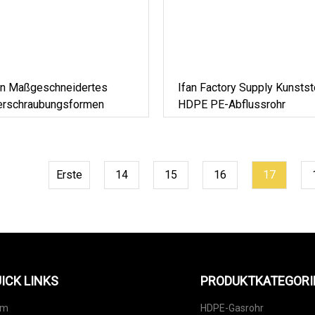
en Maßgeschneidertes
Ifan Factory Supply Kunstst
erschraubungsformen
HDPE PE-Abflussrohr
Erste
14
15
16
17
ICK LINKS
PRODUKTKATEGORI
im
HDPE-Gasrohr