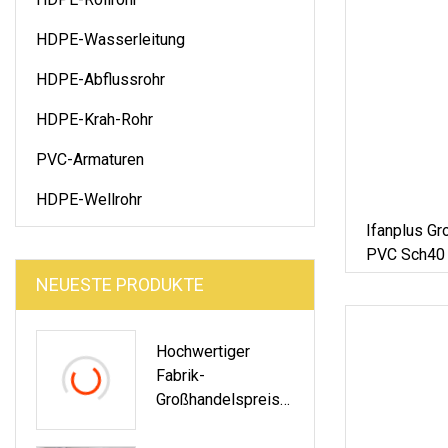
HDPE-Wasserleitung
HDPE-Abflussrohr
HDPE-Krah-Rohr
PVC-Armaturen
HDPE-Wellrohr
Ifanplus G
PVC Sch40 
Rohrversch
NEUESTE PRODUKTE
Hochwertiger
Fabrik-
Großhandelspreis
Für Elektrische
Elektrizität, PVC-