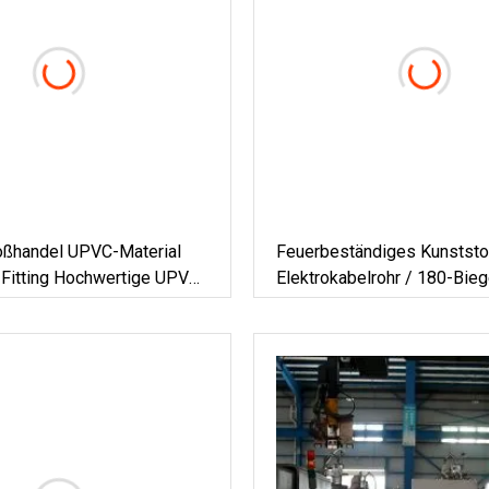
roßhandel UPVC-Material
Feuerbeständiges Kunststo
Fitting Hochwertige UPVC-
Elektrokabelrohr / 180-Bie
raubung
Biegsames Rohrrohr PVC-K
Für Verkabelungskabel