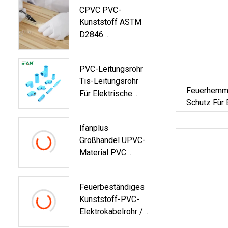
CPVC PVC-
Rohr Für Die
Kunststoff ASTM
Verkabelung
D2846
Wasserversorgung
Srohr/Rohrverbindu
PVC-Leitungsrohr
Ngsstück
Tis-Leitungsrohr
Feuerhemme
Für Elektrische
Schutz Für 
Rohrleitungssyste
Verkabelun
Me
Biegbares R
Ifanplus
Flaschenha
Großhandel UPVC-
Material PVC
Sch40 Fitting
Hochwertige
Feuerbeständiges
UPVC-
Kunststoff-PVC-
Rohrverschraubung
Elektrokabelrohr /
180-Biegegrad-