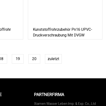
offrohr
Kunststoffrohrzubehör Pn16 UPVC-
Druckverschraubung Mit DVGW
18
19
20
zuletzt
E
PARTNERFIRMA
Xiamen Wasser Leben Imp. & Exp. Co., Ltd