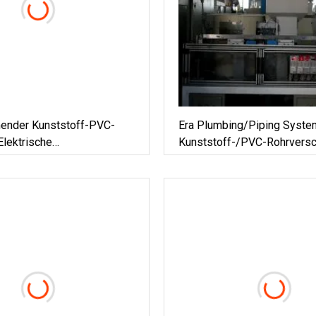
nder Kunststoff-PVC-
Era Plumbing/Piping Syste
Elektrische
Kunststoff-/PVC-Rohrversc
gsrohre / 180-Grad-
Standard AS/NZS1477 Mit
ohrrohr, PVC-Rohr Mit
Wasserzeichen-Zertifikat
ls Für Verkabelungskabel