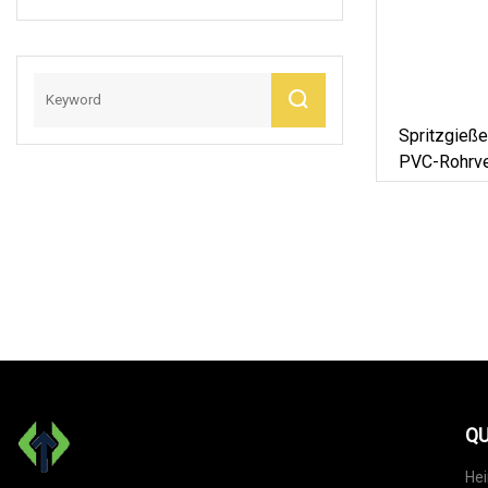
Biegsames
Rohrrohr PVC-
Kabelrohr Für
Verkabelungskabel
Spritzgieß
PVC-Rohrv
QU
He