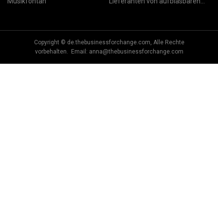
Musikfontan
Lieferanten von aufblasbaren
Funcitys
Copyright © de.thebusinessforchange.com, Alle Rechte
vorbehalten. Email:
anna@thebusinessforchange.com