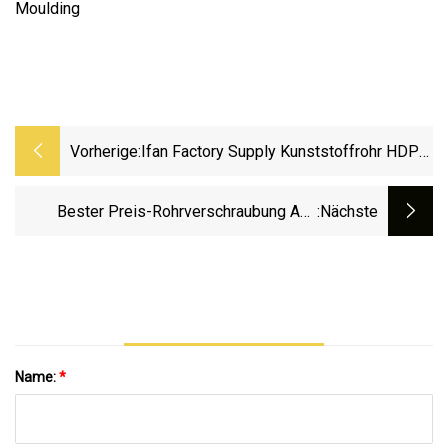
Vorherige:
Ifan Factory Supply Kunststoffrohr HDPE
PE-Abflussrohr
Bester Preis-Rohrverschraubung Aus
:nächste
Kunststoff, UPVC-Gewinde-Reduzier-T-
Stück Mit DIN-Norm
Name:
*