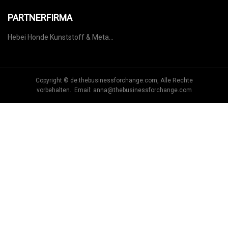
PARTNERFIRMA
Hebei Honde Kunststoff & Metall
Co., GmbH
Copyright © de.thebusinessforchange.com, Alle Rechte
vorbehalten. Email:
anna@thebusinessforchange.com