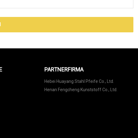
N
E
PARTNERFIRMA
Hebei Huayang Stahl Pfeife Co., Ltd.
Henan Fengcheng Kunststoff Co., Ltd.