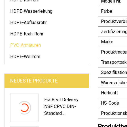
Modell Nr.
HDPE-Wasserleitung
Farbe
Produktverb
HDPE-Abflussrohr
Zertifizierun
HDPE-Krah-Rohr
Marke
PVC-Armaturen
Produktmater
HDPE-Wellrohr
Transportpak
Spezifikation
NEUESTE PRODUKTE
Warenzeiche
Herkunft
Era Best Delivery
HS-Code
NSF CPVC DIN-
Standard
Produktionsk
Hergestellt In China
Produktbe
CPVC-Rohre