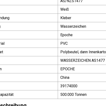
AS/NZS1477
Weiß
indung
Kleber
g
Wasserzeichen
Epoche
ial
PVC
et
Polybeutel, dann Innenkarto
WASSERZEICHEN AS1477
n
EPOCHE
China
39174000
apazität
500.000 Tonnen
schreibung