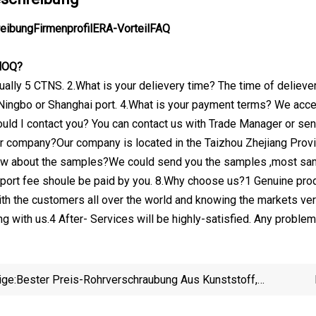
eibungFirmenprofilERA-VorteilFAQ
 MOQ?
ally 5 CTNS. 2.What is your delievery time? The time of delieve
Ningbo or Shanghai port. 4.What is your payment terms? We acc
uld I contact you? You can contact us with Trade Manager or send
ur company?Our company is located in the Taizhou Zhejiang Provin
 about the samples?We could send you the samples ,most sample
sport fee shoule be paid by you. 8.Why choose us?1 Genuine prod
th the customers all over the world and knowing the markets very
g with us.4 After- Services will be highly-satisfied. Any proble
ige:
Bester Preis-Rohrverschraubung Aus Kunststoff,
UPVC-Gewinde-Reduzier-T-Stück Mit DIN-Norm
Elektri