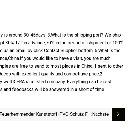
ry is around 30-45days. 3.What is the shipping port? We ship
ept 30% T/T in advance,70% in the period of shipment or 100%
 us an email by click Contact Supplier bottom. 6.What is the
ce,China.If you would like to have a visit, you are much
s are free to send to most places in China.If sent to other
uces with excellent quality and competitive price.2
 well.3 ERA is a listed company. Everything can be rest
ms and feedbacks will be answered in a short of time.
Feuerhemmender Kunststoff-PVC-Schutz Für
:nächste
sche Verkabelungsrohre / 180-Grad-Biegbares