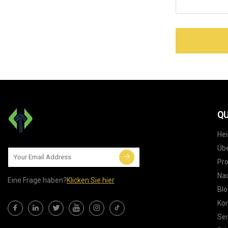
QU
He
Übe
Pr
Nac
Eine Frage haben?
Klicken Sie hier
Blo
Kon
Sei