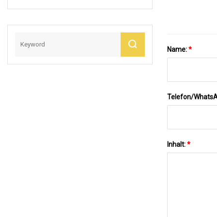
Versorgungswasse
R Mit NSF-Zertifikat
Name:
*
Telefon/Whats
Inhalt:
*