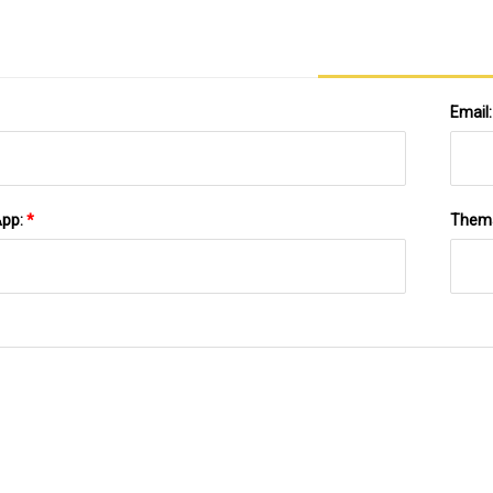
Email
App:
*
Them