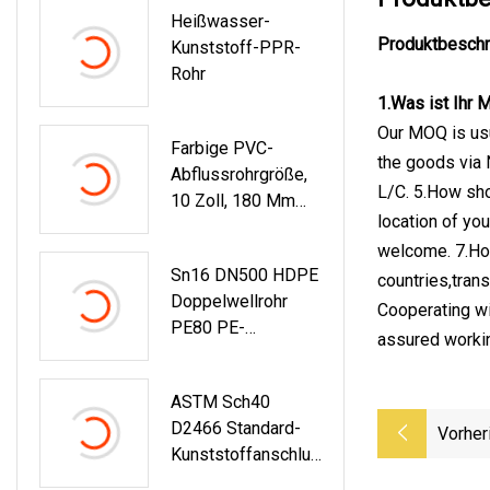
Heißwasser-
Messinggewinde-
Produktbeschr
Kunststoff-PPR-
Außenadapter
Rohr
1.Was ist Ihr
Our MOQ is usu
Farbige PVC-
the goods via 
Abflussrohrgröße,
L/C. 5.How sho
10 Zoll, 180 Mm
location of yo
Durchmesser
welcome. 7.How
Sn16 DN500 HDPE
countries,tran
Doppelwellrohr
Cooperating wi
PE80 PE-
assured workin
Abflussrohr Für
Abwasser
ASTM Sch40
D2466 Standard-
Vorher
Kunststoffanschlus
S (PVC) Für