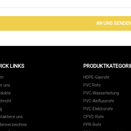
AN UNS SENDE
ICK LINKS
PRODUKTKATEGORI
im
HDPE-Gasrohr
r uns
PVC Rohr
odukte
PVC-Wasserleitung
hricht
PVC-Abflussrohr
g
PVC-Elektrorohr
taktiere uns
CPVC-Rohr
tenverzeichnis
PPR-Rohr