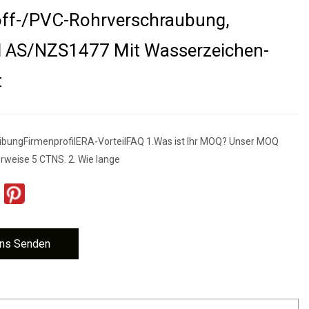
off-/PVC-Rohrverschraubung,
d AS/NZS1477 Mit Wasserzeichen-
t
ibungFirmenprofilERA-VorteilFAQ 1.Was ist Ihr MOQ? Unser MOQ
rweise 5 CTNS. 2. Wie lange
ns Senden