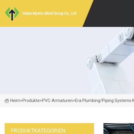
Hebei Mystic Mind Group Co., Ltd
Heim
>
Produkte
>
PVC-Armaturen
>
Era Plumbing/Piping Systems 
PRODUKTKATEGORIEN