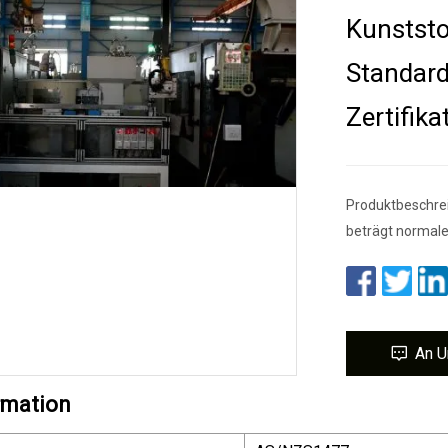
Kunstst
Standar
Zertifika
Produktbeschre
beträgt normale
An U
rmation