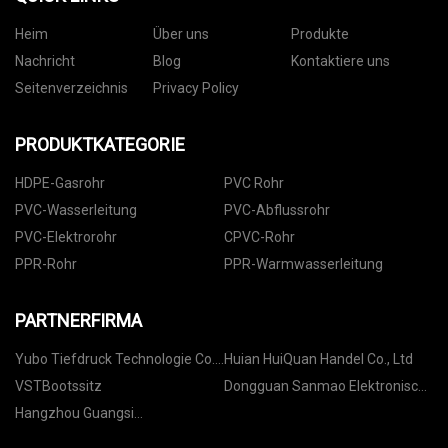
Heim
Über uns
Produkte
Nachricht
Blog
Kontaktiere uns
Seitenverzeichnis
Privacy Policy
PRODUKTKATEGORIE
HDPE-Gasrohr
PVC Rohr
PVC-Wasserleitung
PVC-Abflussrohr
PVC-Elektrorohr
CPVC-Rohr
PPR-Rohr
PPR-Warmwasserleitung
PARTNERFIRMA
Yubo Tiefdruck Technologie Co.,
Huian HuiQuan Handel Co., Ltd
Limited
VSTBootssitz
Dongguan Sanmao Elektronisch
Technologie Co., Ltd.
Hangzhou Guangsi
Verbindungselemente Co., Ltd.