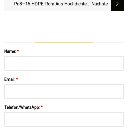
Entwässerung
Pn8~16 HDPE-Rohr Aus Hochdichtem
:nächste
Polyethylen Für
Wasserversorgung/Gas/Bergbau/Landwirtschaft,
Bewässerung/Entwässerung
Name:
*
Email:
*
Telefon/WhatsApp:
*