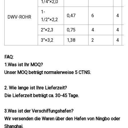
1/4"×2,0
1-
0,47
6
4
0
DWV-ROHR
1/2"×2,2
2"×2,3
0,75
4
4
0
3"×3,2
1,38
2
4
0
FAQ:
1.Was ist Ihr MOQ?
Unser MOQ beträgt normalerweise 5 CTNS.
2. Wie lange ist Ihre Lieferzeit?
Die Lieferzeit beträgt ca. 30-45 Tage.
3.Was ist der Verschiffungshafen?
Wir versenden die Waren über den Hafen von Ningbo oder
Shanghai.