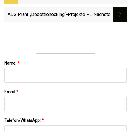
Branchenwachstum Und
Geschäftsmöglichkeiten Bis 2032
ADS Plant „Debottlenecking“-Projekte Für
:nächste
Recyceltes Harz
Name:
*
Email:
*
Telefon/WhatsApp:
*