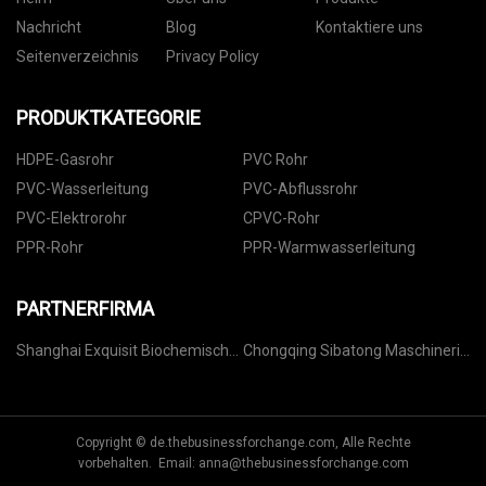
Nachricht
Blog
Kontaktiere uns
Seitenverzeichnis
Privacy Policy
PRODUKTKATEGORIE
HDPE-Gasrohr
PVC Rohr
PVC-Wasserleitung
PVC-Abflussrohr
PVC-Elektrorohr
CPVC-Rohr
PPR-Rohr
PPR-Warmwasserleitung
PARTNERFIRMA
Shanghai Exquisit Biochemisch
Chongqing Sibatong Maschinerie
Co., GmbH
Fertigung Co ., Ltd
Copyright © de.thebusinessforchange.com, Alle Rechte
vorbehalten. Email:
anna@thebusinessforchange.com