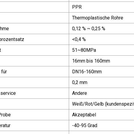
PPR
Thermoplastische Rohre
ahme
0,12 % ~ 0,25 %
prozentsatz
<0,4 %
t
51~80MPa
16mm bis 160mm
 für
DN16-160mm
0,2 mm
service
Andere
Weiß/Rot/Gelb (kundenspezif
Probe
Akzeptabel
ratur
-40-95 Grad