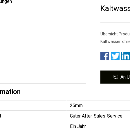
Kaltwass
Übersicht Prod
Kaltwasserrohr
An U
rmation
25mm
t
Guter After-Sales-Service
Ein Jahr