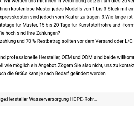
. Wir werden uns mit Ihnen in Verbindung setzen, um dies zu v
 Ihnen kostenlose Muster jedes Modells von 1 bis 3 Stück mit 
Expresskosten sind jedoch vom Käufer zu tragen. 3.Wie lange ist 
eitstage für Muster, 15 bis 20 Tage für Kunststoffrohre und -for
ie hoch sind Ihre Zahlungen?
nzahlung und 70 % Restbetrag sollten vor dem Versand oder L/C
 sind professionelle Hersteller, OEM und ODM sind beide willkomm
ll wie möglich ein Angebot. Zögern Sie also nicht, uns zu kont
uch die Größe kann je nach Bedarf geändert werden.
ige:
Hersteller Wasserversorgung HDPE-Rohr
Wasserrohr Kunststoffrohr PE80 PE100 Für
Gasbergbau Angeln Sprinkler Bewässerung
Gewächshaus