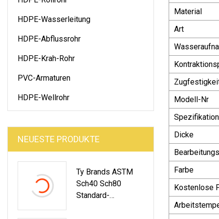
Material
HDPE-Wasserleitung
Art
HDPE-Abflussrohr
Wasseraufn
HDPE-Krah-Rohr
Kontraktions
PVC-Armaturen
Zugfestigkei
HDPE-Wellrohr
Modell-Nr
Spezifikation
Dicke
NEUESTE PRODUKTE
Bearbeitungs
Farbe
Ty Brands ASTM
Sch40 Sch80
Kostenlose 
Standard-
Arbeitstempe
Wasserversorgung
Srohre Aus