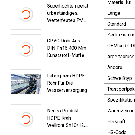
Material für
Superhochtemperat
PVC/Kunststoff In
Urbeständiges,
Länge
Allen Größen
Wetterfestes PVC-
Standard
Klebeband Zur
Elektrischen
Zertifizierun
CPVC-Rohr Aus
Isolierung Von
OEM und O
DIN Pn16 400 Mm
Vinylrohren
Kunststoff-Muffe-
Arbeitsdruck
Schweißrohre,
Andere
Dunkelgraues Rohr
Fabrikpreis HDPE-
Für
Schweißtyp
Rohr Für Die
Wassersysteme
Transportpak
Wasserversorgung
Spezifikation
Neues Produkt
Warenzeiche
HDPE-Krah-
Herkunft
Wellrohr Sn10/12,5
Kunststoff-HDPE-
HS-Code