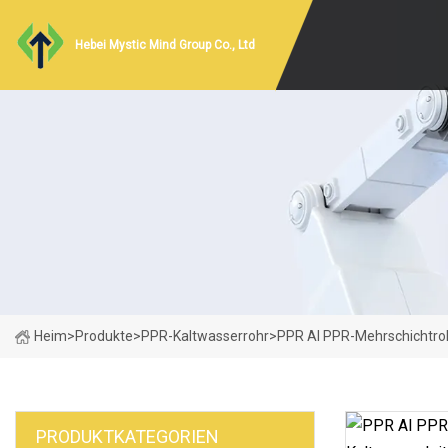
Hebei Mystic Mind Group Co., Ltd
Heim
>
Produkte
>
PPR-Kaltwasserrohr
>
PPR Al PPR-Mehrschichtro
PRODUKTKATEGORIEN