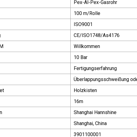
Pex-Al-Pex-Gasrohr
100 m/Rolle
ISO9001
g
CE/ISO1748/As4176
DM
Willkommen
10 Bar
Fertigungserfahrung
Überlappungsschweißung od
et
Holzkisten
16m
n
Shanghai Hannshine
Shanghai, China
3901100001