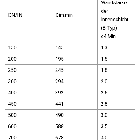
Wandstärke
der
DN/IN
Dim.min
L1
Innenschicht
(B-Typ)
e4,Min.
150
145
1.3
5
200
195
1.5
5
250
245
1.8
5
300
294
2,0
5
400
392
2.5
5
450
441
2.8
5
500
490
3,0
5
600
588
3.5
5
700
678
4,0
5