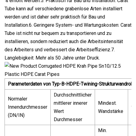
% erhöht werden.5. Praktisch für Bau und Installation: Carat
Tube kann auf verschiedene grabenlose Arten installiert
werden und ist daher sehr praktisch für Bau und
Installation.6. Geringere System- und Wartungskosten: Carat
Tube ist nicht nur bequem zu transportieren und zu
installieren, sondern reduziert auch die Arbeitsintensität
des Arbeiters und verbessert die Arbeitseffizienz.7.
Langlebigkeit: Mehr als 50 Jahre unter Druck.
Parameterdaten von Typ-B-HDPE-Twining-Strukturwandrohr
Durchschnittlicher
Normaler
M
mittlerer innerer
Mindest.
Innendurchmesser
fü
Wert
Wandstärke
(DN/IN)
Fu
Durchmesser
Min.