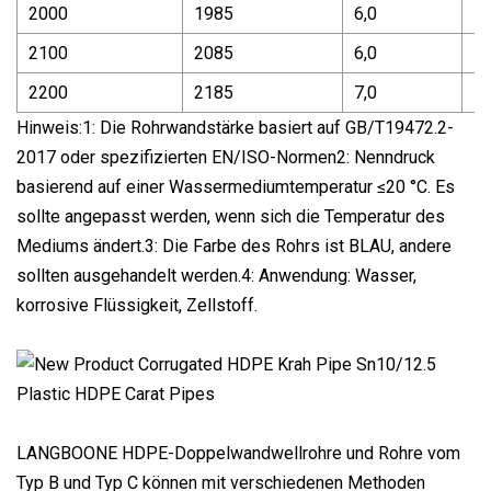
2000
1985
6,0
5
2100
2085
6,0
5
2200
2185
7,0
5
Hinweis:1: Die Rohrwandstärke basiert auf GB/T19472.2-
2017 oder spezifizierten EN/ISO-Normen2: Nenndruck
basierend auf einer Wassermediumtemperatur ≤20 °C. Es
sollte angepasst werden, wenn sich die Temperatur des
Mediums ändert.3: Die Farbe des Rohrs ist BLAU, andere
sollten ausgehandelt werden.4: Anwendung: Wasser,
korrosive Flüssigkeit, Zellstoff.
LANGBOONE HDPE-Doppelwandwellrohre und Rohre vom
Typ B und Typ C können mit verschiedenen Methoden