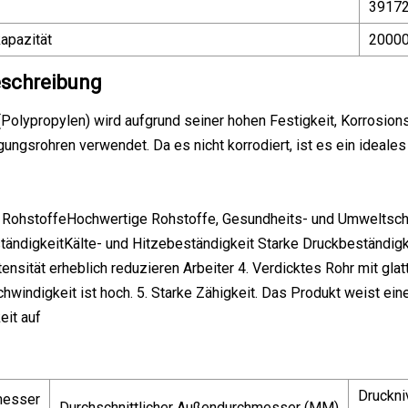
3917
apazität
20000
schreibung
Polypropylen) wird aufgrund seiner hohen Festigkeit, Korrosionsb
ngsrohren verwendet. Da es nicht korrodiert, ist es ein ideale
RohstoffeHochwertige Rohstoffe, Gesundheits- und Umweltschutz
ändigkeitKälte- und Hitzebeständigkeit Starke Druckbeständigk
ensität erheblich reduzieren Arbeiter 4. Verdicktes Rohr mit glat
hwindigkeit ist hoch. 5. Starke Zähigkeit. Das Produkt weist ei
eit auf
Druckni
messer
Durchschnittlicher Außendurchmesser (MM)