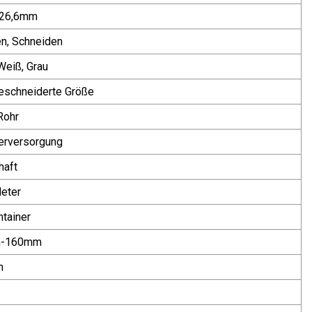
26,6mm
n, Schneiden
Weiß, Grau
schneiderte Größe
Rohr
rversorgung
haft
eter
ntainer
-160mm
n