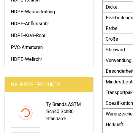
Dicke
HDPE-Wasserleitung
Bearbeitungs
HDPE-Abflussrohr
Farbe
HDPE-Krah-Rohr
Größe
PVC-Armaturen
Stichwort
HDPE-Wellrohr
Verwendung
Besonderhei
Mindestbest
NEUESTE PRODUKTE
Transportpak
Spezifikation
Ty Brands ASTM
Sch40 Sch80
Warenzeiche
Standard-
Herkunft
Wasserversorgung
Srohre Aus