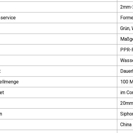
2mm-
service
Forme
Grün, 
Maßge
PPR-
Wasse
t
Dauer
ellmenge
100 M
et
im Co
20mm
n
Sipho
China