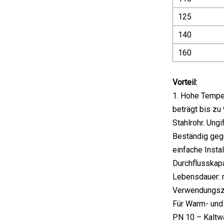
125
140
160
Vorteil:
1. Hohe Temper
beträgt bis zu
Stahlrohr. Ung
Beständig gege
einfache Insta
Durchflusskapa
Lebensdauer: m
Verwendungs
Für Warm- und
PN 10 – Kaltw