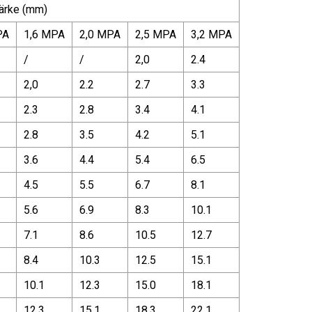
ärke (mm)
PA
1,6 MPA
2,0 MPA
2,5 MPA
3,2 MPA
/
/
2,0
2.4
2,0
2.2
2.7
3.3
2.3
2.8
3.4
4.1
2.8
3.5
4.2
5.1
3.6
4.4
5.4
6.5
4.5
5.5
6.7
8.1
5.6
6.9
8.3
10.1
7.1
8.6
10.5
12.7
8.4
10.3
12.5
15.1
10.1
12.3
15.0
18.1
12.3
15.1
18.3
22.1