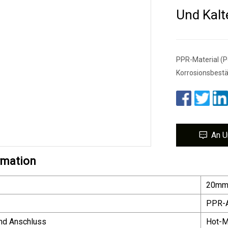
Und Kalt
PPR-Material (P
Korrosionsbestä
An U
rmation
20mm
PPR-
und Anschluss
Hot-Me