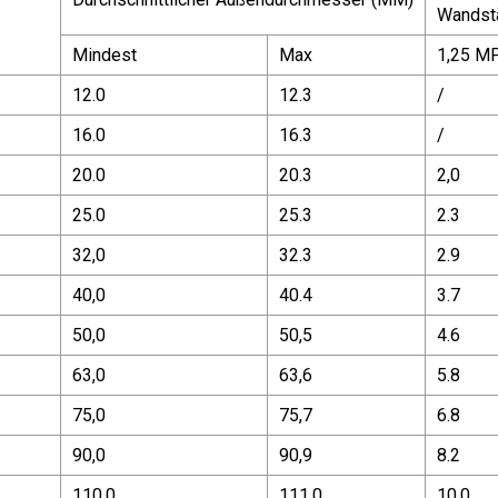
Wandst
Mindest
Max
1,25 M
12.0
12.3
/
16.0
16.3
/
20.0
20.3
2,0
25.0
25.3
2.3
32,0
32.3
2.9
40,0
40.4
3.7
50,0
50,5
4.6
63,0
63,6
5.8
75,0
75,7
6.8
90,0
90,9
8.2
110,0
111,0
10.0