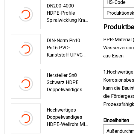
HS-Code
DN200-4000
PVC/Kunststoff In
HDPE-Profile
Produktionsk
Allen Größen
Spiralwicklung Krah
Produktbe
Wellrohr Sn8 Sn12
Sn16
PPR-Material (
DIN-Norm Pn10
Pn16 PVC-
Wasserversorgu
Kunststoff UPVC
aus Eisen.
CPVC-Winkel-T-
Stück Industrie-
1.Hochwertige 
Hersteller Sn8
Sanitärrohrverschra
Korrosionsbest
Schwarz HDPE
Ubungen
kann die Bauint
Doppelwandiges
die Fördergesc
Wellrohr PE
Kanalisation HDPE
Prozessfähigk
Hochwertiges
Rohr
Doppelwandiges
Entwässerungssys
Einzelheiten
HDPE-Wellrohr Mit
Tem Rohr
Außendurch
SGS-Zertifikat