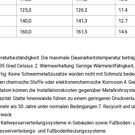
125,0
126.2
11.4
140,0
141,3
12.7
160,0
161,5
14.6
aturbeständigkeit: Die maximale Dauerarbeitstemperatur beträg
 95 Grad Celsius. 2. Wärmeerhaltung: Geringe Wärmeleitfähigkeit
iftig: Keine Schwermetallzusätze würden nicht mit Schmutz bedec
n chemische Stoffe oder elektronenchemische Korrosion.4. Geri
llation können die Installationskosten gegenüber Metallrohrsy
zität: Glatte Innenwände führen zu einem geringeren Druckverlu
ehr als 50 Jahre unter normalen Bedingungen.7. Recycelt und u
zweck
 Kaltwasserverteilungssysteme in Gebäuden sowie Fußboden- 
asserverteilungs- und Fußbodenheizungssysteme