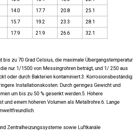
14.0
17.7
20.8
25.1
15.7
19.2
23.3
28.1
17.9
21.9
26.6
32.1
t bis zu 70 Grad Celsius, die maximale Übergangstemperatur
, die nur 1/1500 von Messingrohren beträgt, und 1/ 250 aus
kt oder durch Bakterien kontaminiert.3. Korrosionsbeständig:
ngere Installationskosten: Durch geringes Gewicht und
stemen um bis zu 50 % gesenkt werden.5. Höhere
st und einem höheren Volumen als Metallrohre.6. Lange
mweltfreundlich.
und Zentralheizungssysteme sowie Luftkanäle