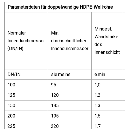
Parameterdaten für doppelwandige HDPE-Wellrohre
M
Mindest.
W
Normaler
Min.
Wandstärke
d
Innendurchmesser
durchschnittlicher
des
I
(DN/IN)
Innendurchmesser
Innenschicht
u
H
DN/IN
sie.meine
e.min
e
100
95
1,0
0
125
120
1.2
1
150
145
1.3
1
200
195
1.5
1
225
220
1.7
1