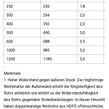
250
245
1.8
1
300
294
2,0
1
400
392
2,0
1
500
490
3,0
3
600
588
3.5
3
1000
985
5,0
5
1200
1185
5,0
5
Merkmale:
1. Hoher Widerstand gegen äußeren Druck: Die ringförmige
Wellstruktur der Außenwand erhöht die Ringsteifigkeit des
Rohrs erheblich und erhöht so die Widerstandsfähigkeit
des Rohrs gegenüber Bodenbelastungen. In dieser Hinsicht
haben doppelwandige Wellrohre aus HDPE offensichtliche