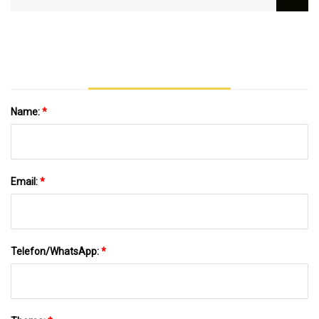
Extrusionslinie,
Kunststoffmaschinen/Produktionslinie
Name:
*
Email:
*
Telefon/WhatsApp:
*