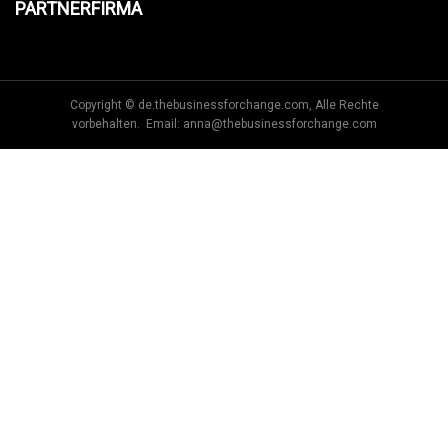
PARTNERFIRMA
Copyright © de.thebusinessforchange.com, Alle Rechte
vorbehalten. Email:
anna@thebusinessforchange.com