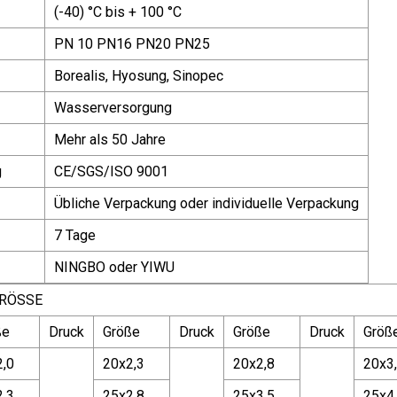
(-40) °C bis + 100 °C
PN 10 PN16 PN20 PN25
Borealis, Hyosung, Sinopec
Wasserversorgung
Mehr als 50 Jahre
g
CE/SGS/ISO 9001
Übliche Verpackung oder individuelle Verpackung
7 Tage
NINGBO oder YIWU
RÖSSE
ße
Druck
Größe
Druck
Größe
Druck
Größ
2,0
20x2,3
20x2,8
20x3
2,3
25x2,8
25x3,5
25x4