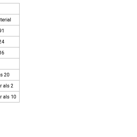
erial
91
24
16
ls 20
 als 2
r als 10