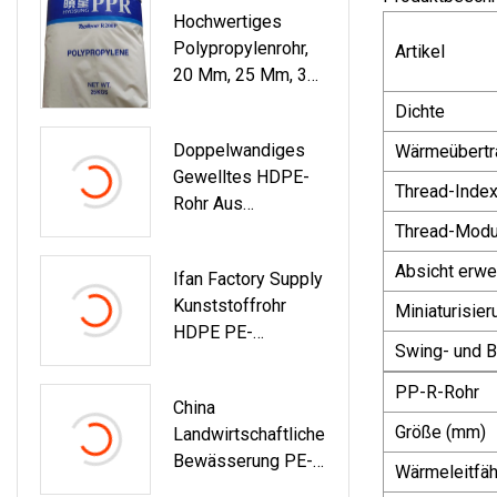
Hochwertiges
Pn16 20–110 Mm
Polypropylenrohr,
Artikel
20 Mm, 25 Mm, 32
Mm, Warm- Und
Dichte
Kaltwasserrohr,
Doppelwandiges
Wärmeübertr
PPR-Rohr
Gewelltes HDPE-
Thread-Index
Rohr Aus
Kunststoff,
Thread-Mod
Abwasserspiralrohr
Absicht erwe
Ifan Factory Supply
Für
Kunststoffrohr
Entwässerungssys
Miniaturisier
HDPE PE-
Tem
Swing- und B
Abflussrohr
PP-R-Rohr
China
Größe (mm)
Landwirtschaftliche
Bewässerung PE-
Wärmeleitfäh
Rohr China HDPE-