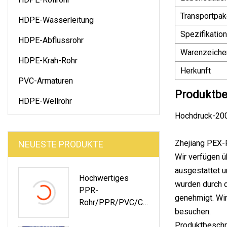
Transportpak
HDPE-Wasserleitung
Spezifikation
HDPE-Abflussrohr
Warenzeiche
HDPE-Krah-Rohr
Herkunft
PVC-Armaturen
Produktbe
HDPE-Wellrohr
Hochdruck-200
Zhejiang PEX-
NEUESTE PRODUKTE
Wir verfügen ü
ausgestattet u
Hochwertiges
wurden durch 
PPR-
genehmigt. Wir
Rohr/PPR/PVC/CP
besuchen.
VC/Pph-
Produktbeschr
Heißwasserrohr