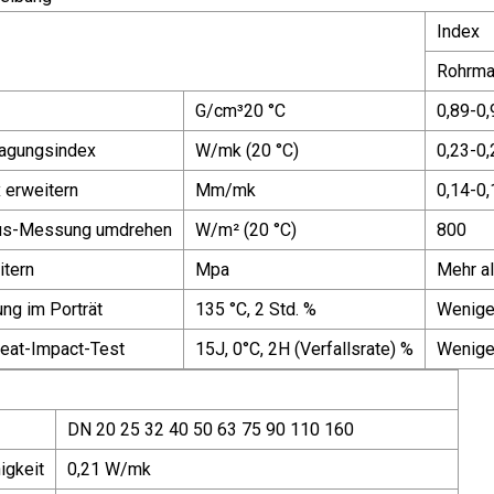
Index
Rohrmat
G/cm³20 °C
0,89-0,
agungsindex
W/mk (20 °C)
0,23-0,
 erweitern
Mm/mk
0,14-0,
us-Messung umdrehen
W/m² (20 °C)
800
itern
Mpa
Mehr a
ung im Porträt
135 °C, 2 Std. %
Weniger
eat-Impact-Test
15J, 0°C, 2H (Verfallsrate) %
Wenige
DN 20 25 32 40 50 63 75 90 110 160
igkeit
0,21 W/mk