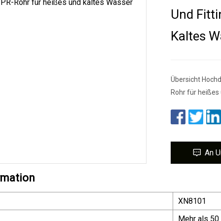
Und Fitt
Kaltes W
Übersicht Hoch
Rohr für heißes
An U
rmation
XN8101
Mehr als 50