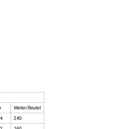
e
Meter/Beutel
,4
240
,2
160