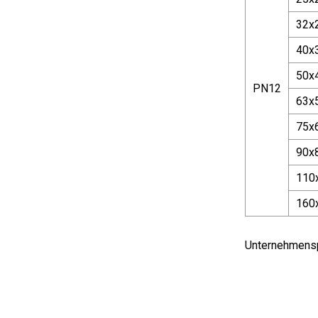
32x
40x
50x
PN12
63x
75x
90x
110
160
Unternehmensp