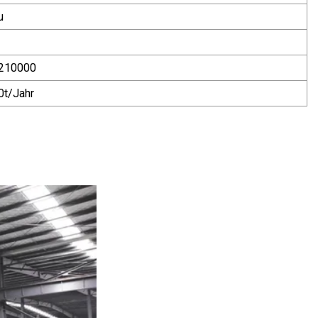
u
210000
0t/Jahr