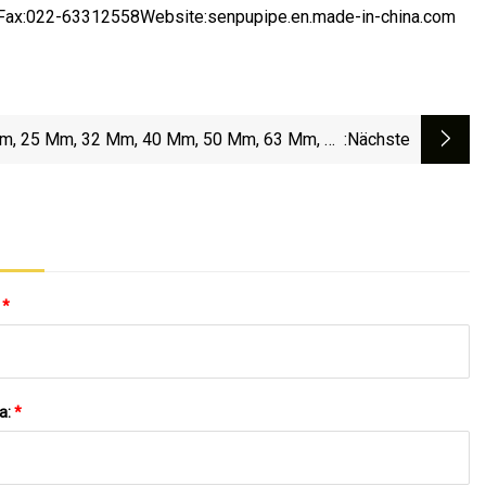
1Fax:022-63312558Website:senpupipe.en.made-in-china.com
m, 25 Mm, 32 Mm, 40 Mm, 50 Mm, 63 Mm, 75
:nächste
Mm, PPR, PVC, HDPE-Kunststoffgehäuse,
sserungs-Hochdruckrohre Für Die Warm- Und
Kaltwasserversorgung
:
*
a:
*