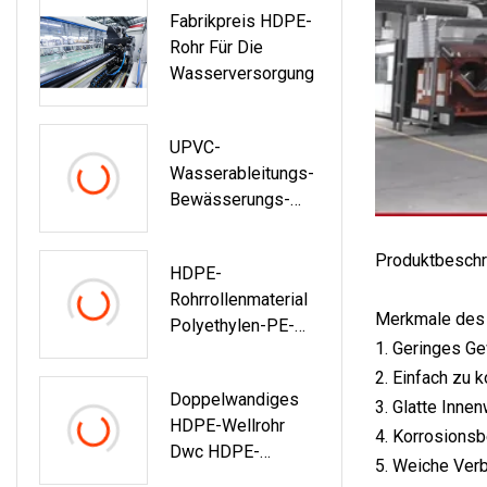
Fabrikpreis HDPE-
Srohr Trinkwasser-
Rohr Für Die
PVC-Rohr
Wasserversorgung
Elektrische
Leitungsrohre
Preisliste
UPVC-
Wasserableitungs-
Bewässerungs-
Chemisches
Belüftungsrohr
Produktbeschr
HDPE-
PVC-Rohr Mit
Rohrrollenmaterial
Großem
Merkmale des 
Polyethylen-PE-
Durchmesser
1. Geringes Ge
Rohre Für Die
2. Einfach zu 
Wasserversorgung
Doppelwandiges
3. Glatte Inne
HDPE-Wellrohr
4. Korrosionsb
Dwc HDPE-
5. Weiche Verb
Durchlassrohr Für