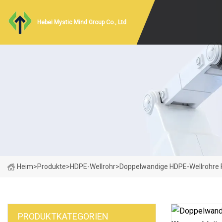
Hebei Mystic Mind Group Co., Ltd
Heim
>
Produkte
>
HDPE-Wellrohr
>
Doppelwandige HDPE-Wellrohre P
PRODUKTKATEGORIEN