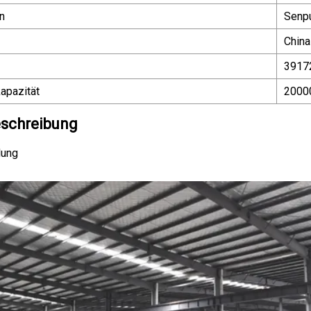
n
Senp
China
3917
apazität
2000
schreibung
lung