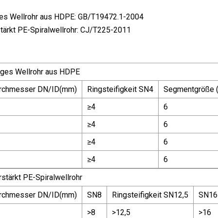
es Wellrohr aus HDPE: GB/T19472.1-2004
tärkt PE-Spiralwellrohr: CJ/T225-2011
ges Wellrohr aus HDPE
rchmesser DN/ID(mm)
Ringsteifigkeit SN4
Segmentgröße 
≥4
6
≥4
6
≥4
6
≥4
6
stärkt PE-Spiralwellrohr
rchmesser DN/ID(mm)
SN8
Ringsteifigkeit SN12,5
SN16
>8
>12,5
>16