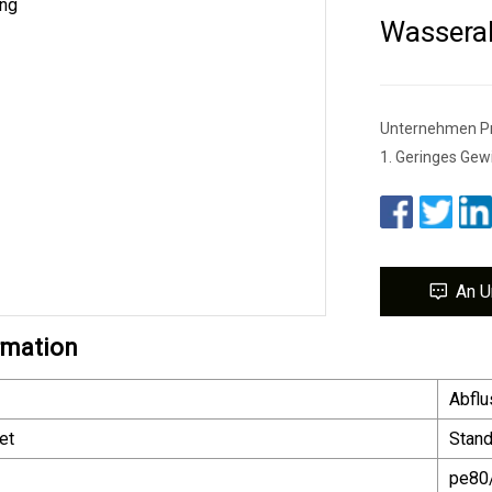
Wassera
Unternehmen Pr
1. Geringes Gewi
An U
rmation
Abflu
et
Stan
pe80