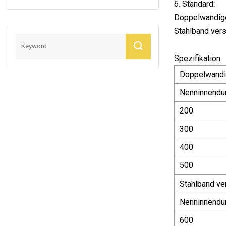
6. Standard:
Die Entwässerung
Doppelwandig
Stahlband vers
Spezifikation:
Doppelwandi
Nenninnendu
200
300
400
500
Stahlband ver
Nenninnendu
600