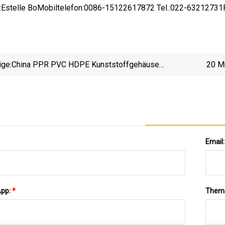
:Estelle BoMobiltelefon:0086-15122617872 Tel.:022-6321273
ige:
China PPR PVC HDPE Kunststoffgehäuse
20 M
Bewässerungs-Hochdruckrohre Für Heißes Und
Kaltes Wasser
Bewä
Email
App:
*
Them