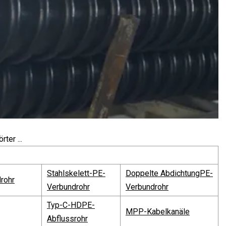
ter ...
Stahlskelett-PE-
Doppelte Abdichtung
PE-
rohr
Verbundrohr
Verbundrohr
Typ-C-HDPE-
MPP-Kabelkanäle
Abflussrohr