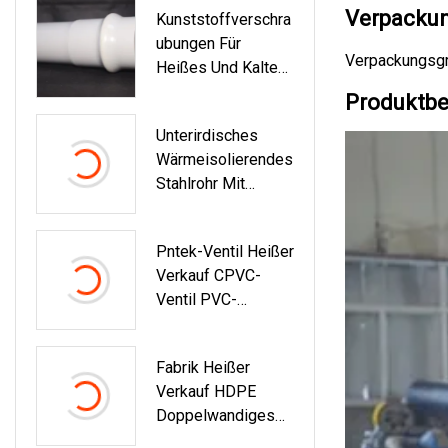
Verpackun
Kunststoffverschra
Verdrahtungskabel
Ubungen Für
Verpackungsgr
Heißes Und Kaltes
Wasser ASTM
Produktbe
D2846 Standard-
Unterirdisches
Rohrverschraubung
Wärmeisolierendes
En Aus
Stahlrohr Mit
Kunststoff/CPVC/
Polyurethanschaum
Ära/Druckanschlus
Und HDPE-Mantel
S
Pntek-Ventil Heißer
Für Kaltwasser-
Verkauf CPVC-
Gasöl-Projekt
Ventil PVC-
Achteckiges
Kugelventil PVC-
Fabrik Heißer
Verbindung PVC-
Verkauf HDPE
Kugelventilrohr
Doppelwandiges
PVC-Ventil
PE-Wellrohr
Kunststoff-