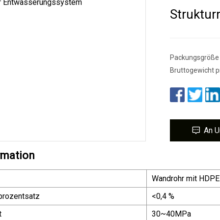
Struktur
Packungsgröße 
Bruttogewicht p
An U
rmation
Wandrohr mit HDPE-
prozentsatz
<0,4 %
t
30~40MPa