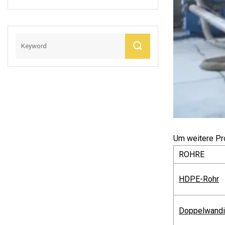
Abflussrohr Auf
Steuerventil
Lager
Um weitere Pro
ROHRE
HDPE-Rohr
Doppelwandi