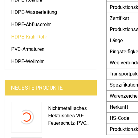
Produktionsk
HDPE-Wasserleitung
Zertifikat
HDPE-Abflussrohr
Produktions
HDPE-Krah-Rohr
Länge
PVC-Armaturen
Ringsteifigk
HDPE-Wellrohr
Weg verbind
Transportpak
Spezifikation
NEUESTE PRODUKTE
Warenzeiche
Herkunft
Nichtmetallisches
Elektrisches V0-
HS-Code
Feuerschutz-PVC-
Produktionsk
Schlauchleitungsro
Hr Für