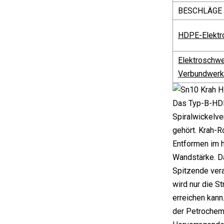
BESCHLÄGE
HDPE-Elektr
Elektroschwe
Verbundwerks
Das Typ-B-HDPE
Spiralwickelve
gehört. Krah-
Entformen im h
Wandstärke. D
Spitzende vera
wird nur die 
erreichen kann
der Petrochemi