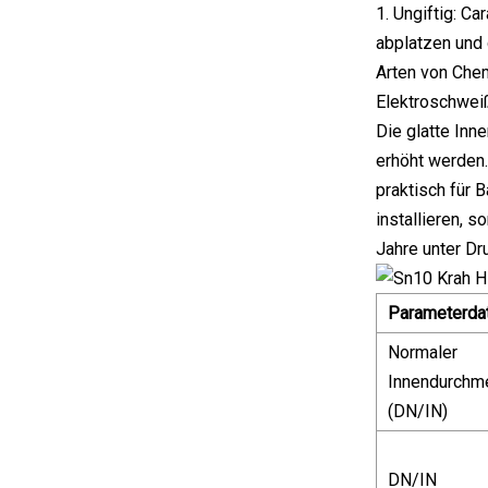
1. Ungiftig: C
abplatzen und 
Arten von Che
Elektroschweiß
Die glatte Inn
erhöht werden.
praktisch für 
installieren, s
Jahre unter Dr
Parameterda
Normaler
Innendurchm
(DN/IN)
DN/IN