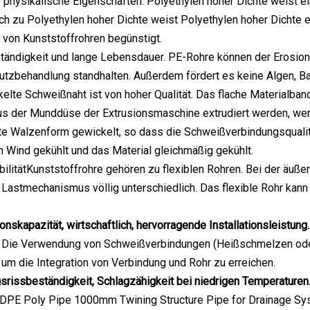
physikalische Eigenschaften. Polyethylen hoher Dichte weist eine 
ich zu Polyethylen hoher Dichte weist Polyethylen hoher Dichte
on von Kunststoffrohren begünstigt.
tändigkeit und lange Lebensdauer. PE-Rohre können der Erosion
tzbehandlung standhalten. Außerdem fördert es keine Algen, Bakt
elte Schweißnaht ist von hoher Qualität. Das flache Material
aus der Munddüse der Extrusionsmaschine extrudiert werden, w
te Walzenform gewickelt, so dass die Schweißverbindungsqualität
h Wind gekühlt und das Material gleichmäßig gekühlt.
bilitätKunststoffrohre gehören zu flexiblen Rohren. Bei der äuße
astmechanismus völlig unterschiedlich. Das flexible Rohr kann
onskapazität, wirtschaftlich, hervorragende Installationsleistung.
: Die Verwendung von Schweißverbindungen (Heißschmelzen oder
, um die Integration von Verbindung und Rohr zu erreichen.
rissbeständigkeit, Schlagzähigkeit bei niedrigen Temperaturen