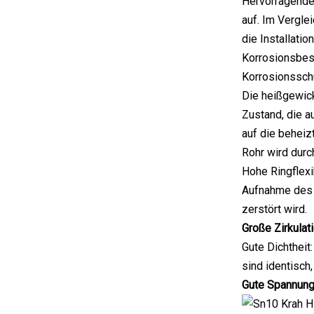
Hervorragende 
auf. Im Vergle
die Installati
Korrosionsbes
Korrosionsschu
Die heißgewick
Zustand, die 
auf die beheiz
Rohr wird durc
Hohe Ringflexi
Aufnahme des L
zerstört wird.
Große Zirkulati
Gute Dichtheit
sind identisch
Gute Spannungs