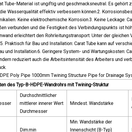
arat Tube-Material ist ungiftig und geschmacksneutral. Es gehört
die Wasserqualität effektiv verbessern können.2. Korrosionsbe
mikalien. Keine elektrochemische Korrosion.3. Keine Leckage: 
en verbunden und die Festigkeit des Verbindungspunkts ist höhe
enwand erleichtert den Rohrleitungstransport. Unter der gleiche
5. Praktisch für Bau und Installation: Carat Tube kann auf versch
Bau und Installation.6. Geringere System- und Wartungskosten: Ca
ondern reduziert auch die Arbeitsintensität des Arbeiters und ver
uck.
ten des Typ-B-HDPE-Wandrohrs mit Twining-Struktur
Durchschnittlicher
esser
mittlerer innerer Wert
Mindest. Wandstärke
Durchmesser
Min. Wandstärke der
Dim.min
Innenschicht (B-Typ)