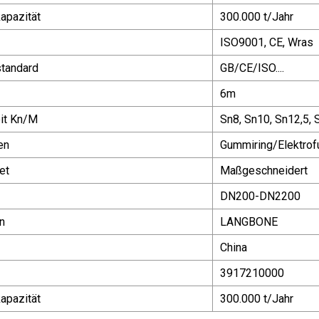
apazität
300.000 t/Jahr
ISO9001, CE, Wras
standard
GB/CE/ISO....
6m
eit Kn/M
Sn8, Sn10, Sn12,5, 
en
Gummiring/Elektrof
et
Maßgeschneidert
DN200-DN2200
n
LANGBONE
China
3917210000
apazität
300.000 t/Jahr