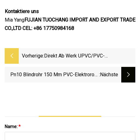
Kontaktiere uns
Mia Yang
FUJIAN TUOCHANG IMPORT AND EXPORT TRADE
CO.,LTD CEL: +86 17750984168
Vorherige:
Direkt Ab Werk UPVC/PVC-
U/CPVC/PVC-Rohre Für Die
Wasserversorgung
Pn10 Blindrohr 150 Mm PVC-Elektrorohr,
:nächste
Starres UPVC-Rohr, Grau, 20 Mm PVC-Rohr,
Preisliste
Name:
*