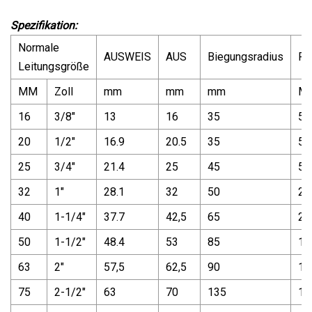
Spezifikation:
Normale
AUSWEIS
AUS
Biegungsradius
Pa
Leitungsgröße
MM
Zoll
mm
mm
mm
M
16
3/8"
13
16
35
50
20
1/2"
16.9
20.5
35
50
25
3/4"
21.4
25
45
50
32
1"
28.1
32
50
25
40
1-1/4"
37.7
42,5
65
25
50
1-1/2"
48.4
53
85
15
63
2"
57,5
62,5
90
15
75
2-1/2"
63
70
135
10