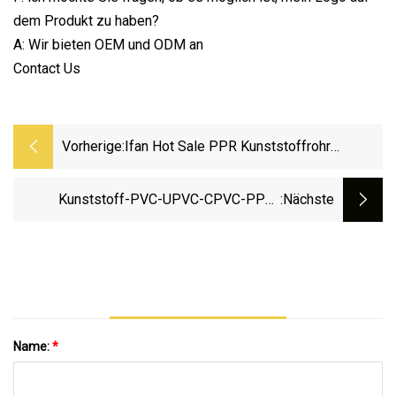
dem Produkt zu haben?
A: Wir bieten OEM und ODM an
Contact Us
Vorherige:
Ifan Hot Sale PPR Kunststoffrohr
Wasserrohre Kunststoff Braun Farbe
Pn20 20-110mm Rohr Für Die
Kunststoff-PVC-UPVC-CPVC-PPH-
:nächste
Wasserversorgung
Verbindungsmuffe Oder Innengewinde
Name:
*