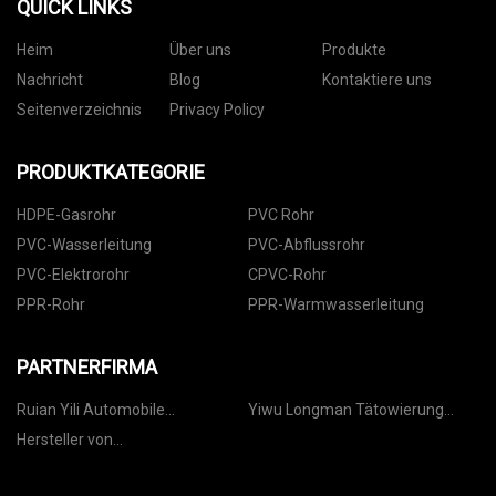
QUICK LINKS
Heim
Über uns
Produkte
Nachricht
Blog
Kontaktiere uns
Seitenverzeichnis
Privacy Policy
PRODUKTKATEGORIE
HDPE-Gasrohr
PVC Rohr
PVC-Wasserleitung
PVC-Abflussrohr
PVC-Elektrorohr
CPVC-Rohr
PPR-Rohr
PPR-Warmwasserleitung
PARTNERFIRMA
Ruian Yili Automobile
Yiwu Longman Tätowierung
Technology Co., Ltd.
Ausrüstung Co., Ltd
Hersteller von
halbautomatischen
Pulverfüllmaschinen