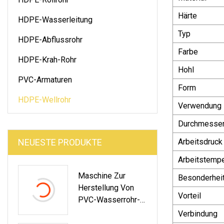
Härte
HDPE-Wasserleitung
Typ
HDPE-Abflussrohr
Farbe
HDPE-Krah-Rohr
Hohl
PVC-Armaturen
Form
HDPE-Wellrohr
Verwendung
Durchmesse
NEUESTE PRODUKTE
Arbeitsdruck
Arbeitstempe
Maschine Zur
Besonderhei
Herstellung Von
Vorteil
PVC-Wasserrohr-
Abflussrohren Für
Verbindung
Elektrische