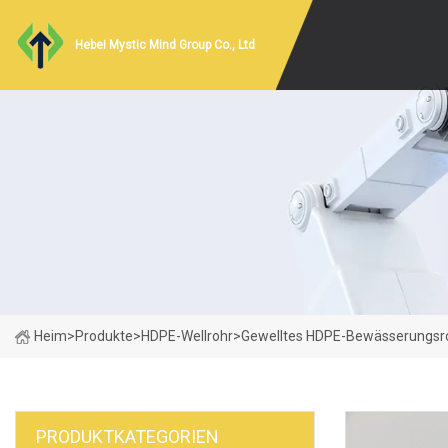
Hebei Mystic Mind Group Co., Ltd
Heim
>
Produkte
>
HDPE-Wellrohr
>
Gewelltes HDPE-Bewässerungsr
PRODUKTKATEGORIEN