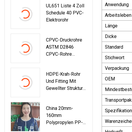
Anwendung
UL651 Liste 4 Zoll
Leitungen
Schedule 40 PVC-
Arbeitsleben
Elektrorohr
Länge
Dicke
CPVC-Druckrohre
ASTM D2846
Standard
CPVC-Rohre
Stichwort
Erheblicher Rabatt
Verpackung
HDPE-Krah-Rohr
OEM
Und Fitting Mit
Gewellter Struktur
Mindestbest
Und
Transportpak
Wandwicklungsrohr
China 20mm-
Für Kommunale
Spezifikation
160mm
Zwecke
Warenzeiche
Polypropylen PP-
R/PPR-Rohr Für
Herkunft