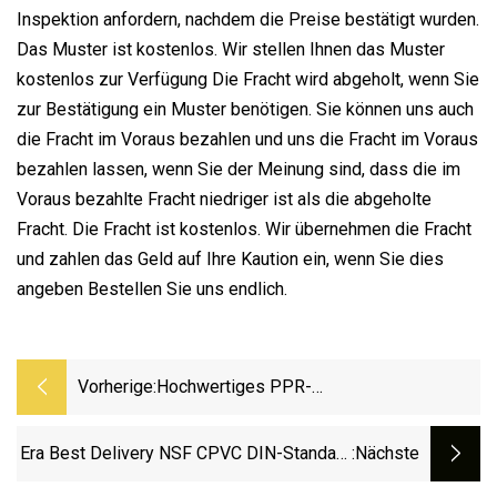
Inspektion anfordern, nachdem die Preise bestätigt wurden.
Das Muster ist kostenlos. Wir stellen Ihnen das Muster
kostenlos zur Verfügung Die Fracht wird abgeholt, wenn Sie
zur Bestätigung ein Muster benötigen. Sie können uns auch
die Fracht im Voraus bezahlen und uns die Fracht im Voraus
bezahlen lassen, wenn Sie der Meinung sind, dass die im
Voraus bezahlte Fracht niedriger ist als die abgeholte
Fracht. Die Fracht ist kostenlos. Wir übernehmen die Fracht
und zahlen das Geld auf Ihre Kaution ein, wenn Sie dies
angeben Bestellen Sie uns endlich.
Vorherige:
Hochwertiges PPR-
Rohr/PPR/PVC/CPVC/Pph-
Heißwasserrohr Pn16 20–110 Mm
Era Best Delivery NSF CPVC DIN-Standard
:nächste
Hergestellt In China CPVC-Rohre