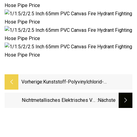
Vorherige:
Kunststoff-Polyvinylchlorid-
Wasserversorgung, Druckrohr-
Winkelanschluss, Integrierte
Nichtmetallisches Elektrisches V0-
:nächste
Muffenverschraubung, Kunststoff-PVC-
Feuerschutz-PVC-Schlauchleitungsrohr Für
Wasserrohr
Verdrahtungskabel