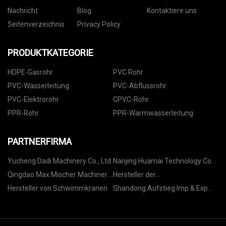
Nachricht
Blog
Kontaktiere uns
Seitenverzeichnis
Privacy Policy
PRODUKTKATEGORIE
HDPE-Gasrohr
PVC Rohr
PVC-Wasserleitung
PVC-Abflussrohr
PVC-Elektrorohr
CPVC-Rohr
PPR-Rohr
PPR-Warmwasserleitung
PARTNERFIRMA
Yucheng Dadi Machinery Co., Ltd
Nanjing Huamai Technology Co.,
Ltd
Qingdao Max Mischer Machinery
Hersteller der
Co., Ltd
Aufbewahrungsbox-Serie in
Hersteller von Schwimmkranen
Shandong Aufstieg Imp & Exp
China
Co., Ltd.