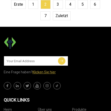
Erste
1
2
3
4
5
6
7
Zuletzt
Eine Frage haben?
Klicken Sie hier
QUICK LINKS
Heim
Über uns
Produkte